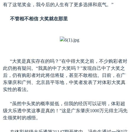
有了这笔奖金，我今后的人生有了更多选择和底气。”
不管相不相信 大奖就在那里
“大奖是真实存在的吗？”在中得大奖之前，不少购彩者对
此仍抱有疑问。“我真的中了大奖吗？”发现自己中了大奖之
后，仍有购彩者对此将信将疑，甚至不敢相信。日前，在广
东肇庆和广州、北京昌平等地，中奖者发表了对体彩大奖真
实性的看法。
“虽然中头奖的概率挺低，但我的经历可以证明，体彩超
级大乐透中奖这事是真的！”这是广东肇庆1000万元得主冯先
生领奖时的感悟。
在体彩超级大乐透第21147期开奖中，冯先生通过一张5注