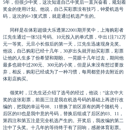
5年，但很少中奖，这次知道自己中奖后一直兴奋着，规划着
奖金的使用计划。他说，自己买彩票没有技巧，钟爱机选号
码，这次的6+3复式票，就是通过机选产生的。
同样是在体彩超级大乐透第22001期开奖中，上海购彩者
江先生通过一张5注号码、10元投入的单式票，中出1注712万
元一等奖。元旦小长假后的第一天，江先生迅速现身兑奖。
他说，自己购彩已经十几年，30岁出头就开始买彩票，彩票
让他的人生多了份希望和期盼。一晃眼十几年过去，期间他
最多也就中过200元、300元的小奖，但是从来没有想过要放
弃，相反，购彩已经成为了一种习惯，每周都坚持去附近的
体彩店购买。
领奖时，江先生还介绍了选号的经过，他说：“这次中大
奖的这张彩票，前面三注是我在机选号码的基础上再进行改
编的，把我的幸运号08、11替换了前区原有的两个随机号，
后区的03也是我中意的号码，替换后组成了后区的03、11，
第四注和第五注是完全机选产生的。开奖后，我改编的第二
注中了头奖。十几年的等待终于有了回响，感谢体育彩票。