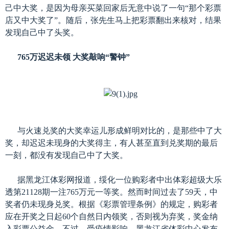
己中大奖，是因为母亲买菜回家后无意中说了一句“那个彩票
店又中大奖了”。随后，张先生马上把彩票翻出来核对，结果
发现自己中了头奖。
765万迟迟未领 大奖敲响“警钟”
与火速兑奖的大奖幸运儿形成鲜明对比的，是那些中了大
奖，却迟迟未现身的大奖得主，有人甚至直到兑奖期的最后
一刻，都没有发现自己中了大奖。
据黑龙江体彩网报道，绥化一位购彩者中出体彩超级大乐
透第21128期一注765万元一等奖。然而时间过去了59天，中
奖者仍未现身兑奖。根据《彩票管理条例》的规定，购彩者
应在开奖之日起60个自然日内领奖，否则视为弃奖，奖金纳
入彩票公益金。不过，受疫情影响，黑龙江省体彩中心发布