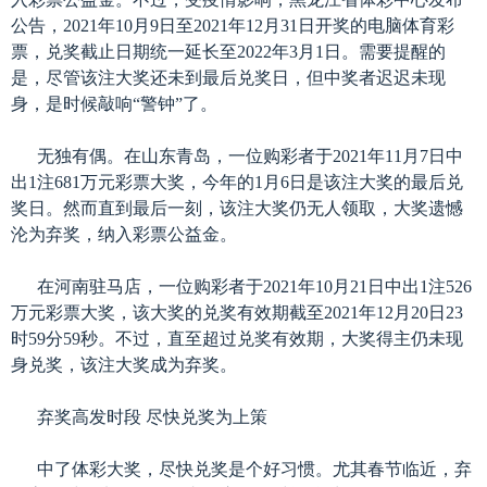
公告，2021年10月9日至2021年12月31日开奖的电脑体育彩
票，兑奖截止日期统一延长至2022年3月1日。需要提醒的
是，尽管该注大奖还未到最后兑奖日，但中奖者迟迟未现
身，是时候敲响“警钟”了。
无独有偶。在山东青岛，一位购彩者于2021年11月7日中
出1注681万元彩票大奖，今年的1月6日是该注大奖的最后兑
奖日。然而直到最后一刻，该注大奖仍无人领取，大奖遗憾
沦为弃奖，纳入彩票公益金。
在河南驻马店，一位购彩者于2021年10月21日中出1注526
万元彩票大奖，该大奖的兑奖有效期截至2021年12月20日23
时59分59秒。不过，直至超过兑奖有效期，大奖得主仍未现
身兑奖，该注大奖成为弃奖。
弃奖高发时段 尽快兑奖为上策
中了体彩大奖，尽快兑奖是个好习惯。尤其春节临近，弃