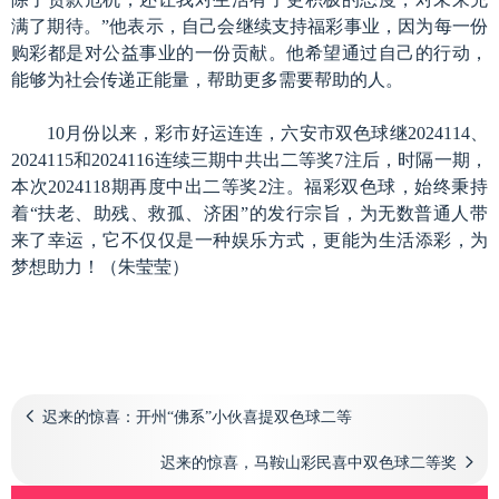
满了期待。”他表示，自己会继续支持福彩事业，因为每一份
购彩都是对公益事业的一份贡献。他希望通过自己的行动，
能够为社会传递正能量，帮助更多需要帮助的人。
10月份以来，彩市好运连连，六安市双色球继2024114、
2024115和2024116连续三期中共出二等奖7注后，时隔一期，
本次2024118期再度中出二等奖2注。福彩双色球，始终秉持
着“扶老、助残、救孤、济困”的发行宗旨，为无数普通人带
来了幸运，它不仅仅是一种娱乐方式，更能为生活添彩，为
梦想助力！（朱莹莹）
迟来的惊喜：开州“佛系”小伙喜提双色球二等
迟来的惊喜，马鞍山彩民喜中双色球二等奖