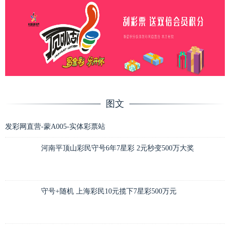
图文
发彩网直营-蒙A005-实体彩票站
河南平顶山彩民守号6年7星彩 2元秒变500万大奖
守号+随机 上海彩民10元揽下7星彩500万元