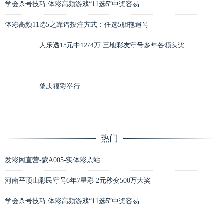
学会杀号技巧 体彩高频游戏“11选5”中奖容易
体彩高频11选5之靠谱投注方式：任选5胆拖追号
大乐透15元中1274万 三地彩友守号多年各领头奖
肇庆福彩举行
热门
发彩网直营-蒙A005-实体彩票站
河南平顶山彩民守号6年7星彩 2元秒变500万大奖
学会杀号技巧 体彩高频游戏“11选5”中奖容易